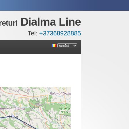
Dialma Line
returi
Tel:
+37368928885