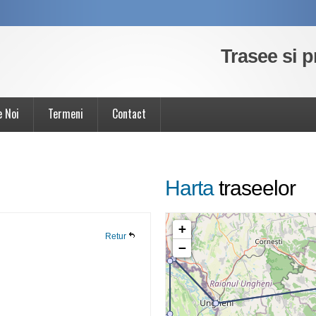
Trasee si p
e Noi
Termeni
Contact
Harta
traseelor
+
Retur
−